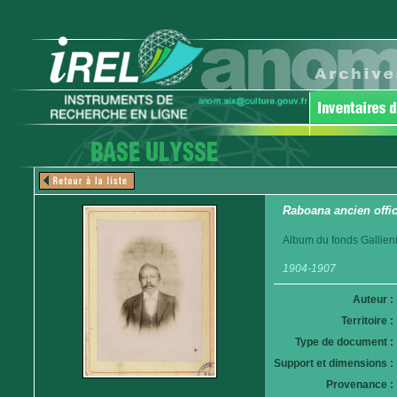
Raboana ancien offi
Album du fonds Gallieni
1904-1907
Auteur :
Territoire :
Type de document :
Support et dimensions :
Provenance :