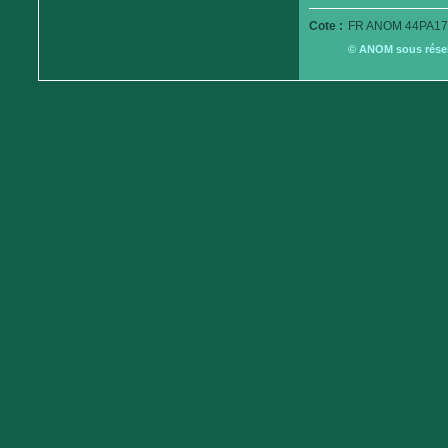
Cote :
FR ANOM 44PA17
© ANOM sous réserv