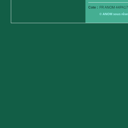
Cote :
FR ANOM 44PA17
© ANOM sous réserv