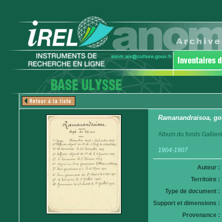
Ramanandraisoa, go
Album du fonds Gallieni
1904-1907
Auteur :
Territoire :
Type de document :
Support et dimensions :
Provenance :