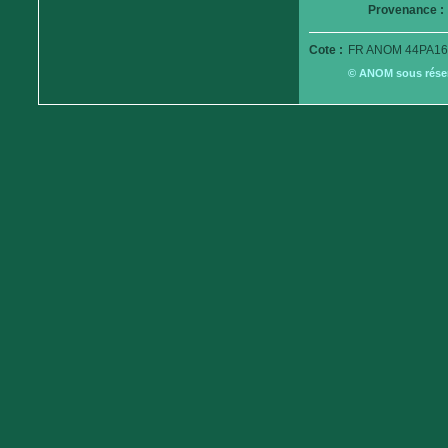
Provenance :
Cote :
FR ANOM 44PA16
© ANOM sous réserv