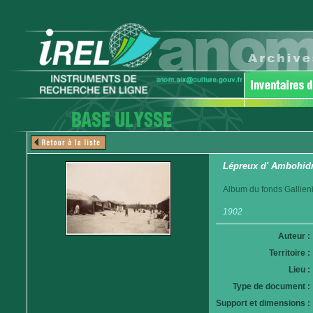
Lépreux d' Ambohid
Album du fonds Gallieni
1902
Auteur :
Territoire :
Lieu :
Type de document :
Support et dimensions :