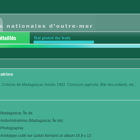
ratrimo
. Colonie de Madagascar. Année 1902. Concours agricole, fête des enfants, etc...
Madagascar, Île de
Ambohidratrimo (Madagascar, Île de)
Photographie
Aristotype collé sur carton formant un album 16,8 x 12