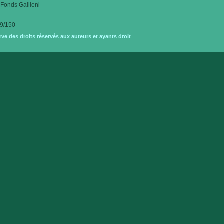
Fonds Gallieni
9/150
e des droits réservés aux auteurs et ayants droit