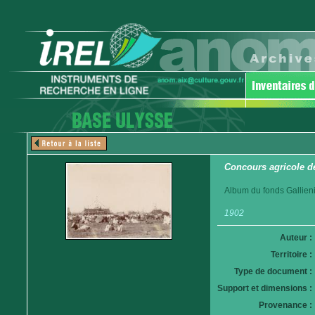
Concours agricole d
Album du fonds Gallieni
1902
Auteur :
Territoire :
Type de document :
Support et dimensions :
Provenance :