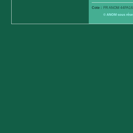
Cote :
FR ANOM 44PA16
© ANOM sous réserv