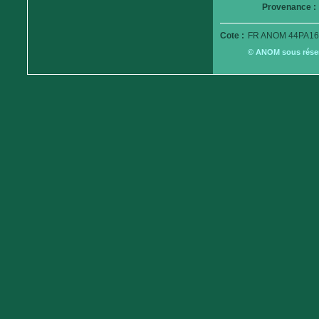
Provenance :
Cote :
FR ANOM 44PA16
© ANOM sous réserv