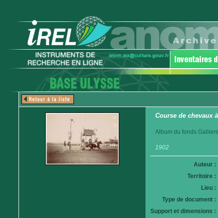
Course de chevaux 
Album du fonds Gallieni
1902
Auteur :
Territoire :
Lieu :
Type de document :
Support et dimensions :