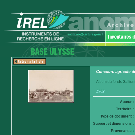
Concours agricole d
Album du fonds Gallieni
1902
Auteur :
Territoire :
Type de document :
Support et dimensions :
Provenance :