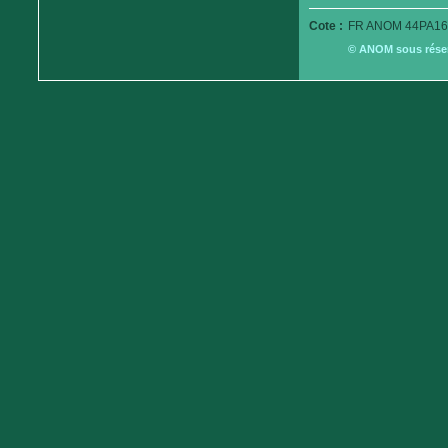
Cote :
FR ANOM 44PA16
© ANOM sous réserv