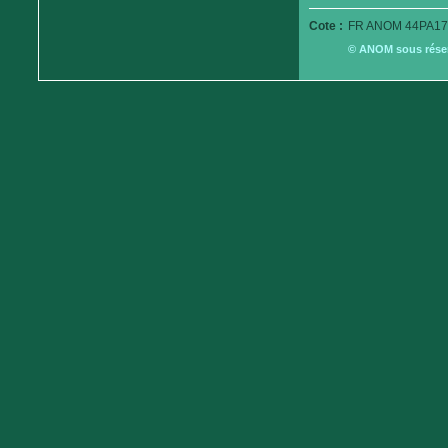
Cote :
FR ANOM 44PA17
© ANOM sous réserv