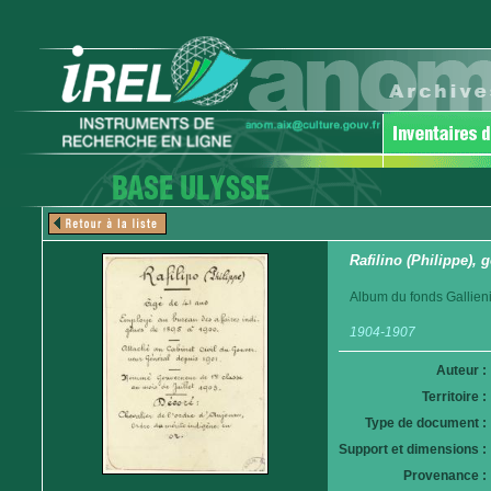
Rafilino (Philippe),
Album du fonds Gallieni
1904-1907
Auteur :
Territoire :
Type de document :
Support et dimensions :
Provenance :