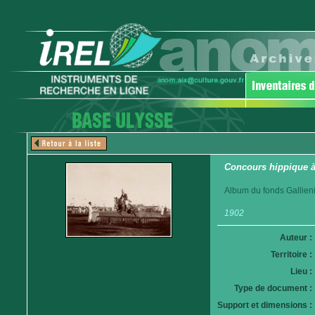
Concours hippique à
Album du fonds Gallieni
1902
Auteur :
Territoire :
Lieu :
Type de document :
Support et dimensions :