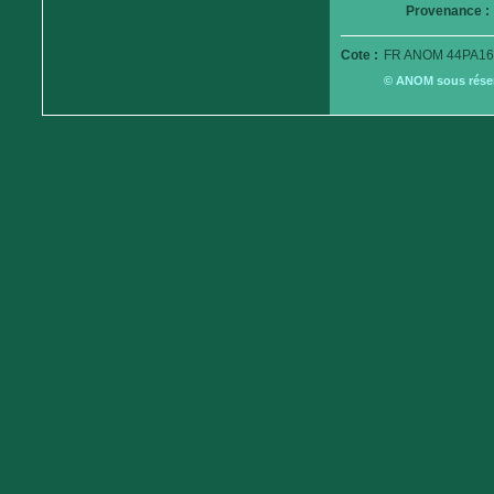
Provenance :
Cote :
FR ANOM 44PA16
© ANOM sous réserv