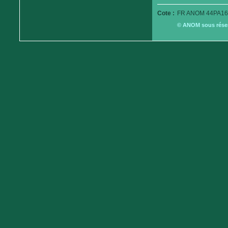
Cote :
FR ANOM 44PA16
© ANOM sous réserv