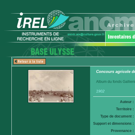
Concours agricole d
Album du fonds Gallieni
1902
Auteur :
Territoire :
Type de document :
Support et dimensions :
Provenance :