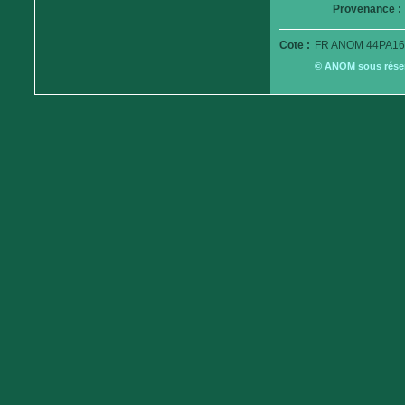
Provenance :
Cote :
FR ANOM 44PA16
© ANOM sous réserv