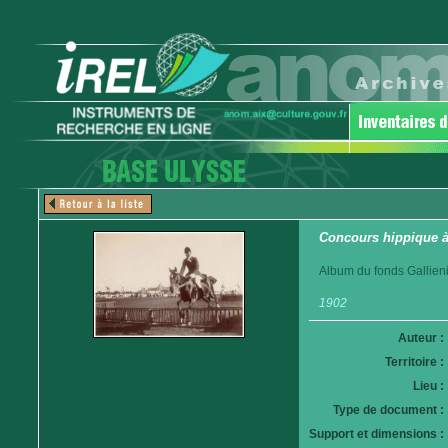
Concours hippique à
Album du fonds Gallieni
1902
Auteur :
Territoire :
Lieu :
Type de document :
Support et dimensions :