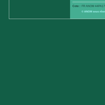
Cote :
FR ANOM 44PA17
© ANOM sous réserv