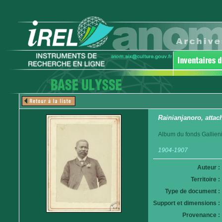
Rainianjanoro, atta
Album du fonds Gallieni
1904-1907
Auteur :
Territoire :
Type de document :
Support et dimensions :
Provenance :