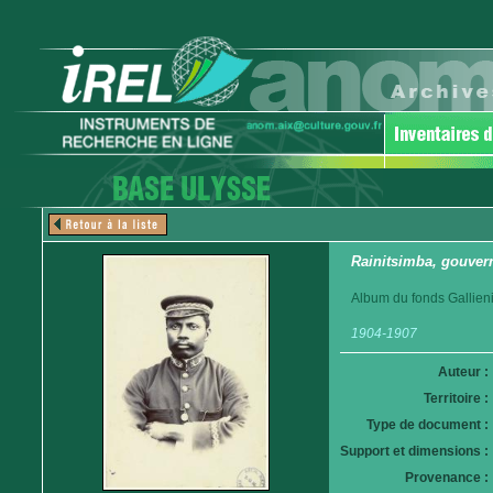
Rainitsimba, gouver
Album du fonds Gallieni
1904-1907
Auteur :
Territoire :
Type de document :
Support et dimensions :
Provenance :