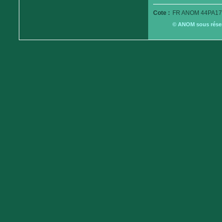
Cote :
FR ANOM 44PA17
© ANOM sous réserv