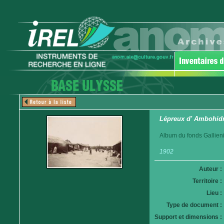
Lépreux d' Ambohid
Album du fonds Gallieni
1902
Auteur :
Territoire :
Lieu :
Type de document :
Support et dimensions :