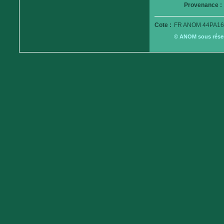
Provenance :
Cote :
FR ANOM 44PA16
© ANOM sous réserv