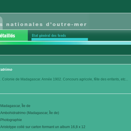
ratrimo
. Colonie de Madagascar. Année 1902. Concours agricole, fête des enfants, etc...
Madagascar, Île de
Ambohidratrimo (Madagascar, Île de)
Photographie
Aristotype collé sur carton formant un album 16,8 x 12