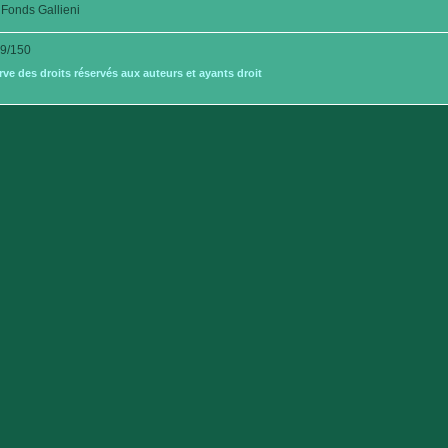
Fonds Gallieni
9/150
e des droits réservés aux auteurs et ayants droit