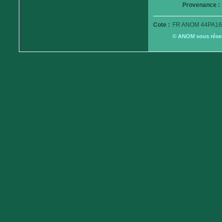
Provenance :
Cote :
FR ANOM 44PA16
© ANOM sous réserv