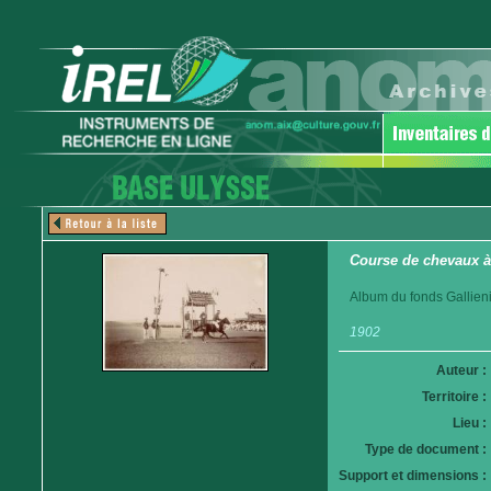
Course de chevaux 
Album du fonds Gallieni
1902
Auteur :
Territoire :
Lieu :
Type de document :
Support et dimensions :