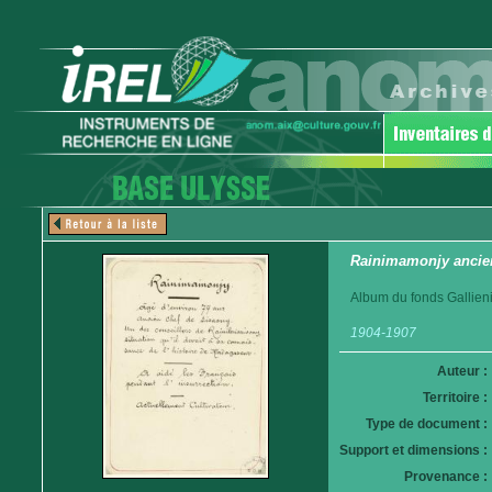
Rainimamonjy ancien
Album du fonds Gallieni
1904-1907
Auteur :
Territoire :
Type de document :
Support et dimensions :
Provenance :