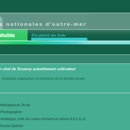
 chef de Sisaony actuellement cultivateur
. Notables malgaches et membres de la famille royale.
Madagascar, Île de
Photographie
Aristotype collé sur carton formant un album 8,8 x 11,8
Fonds Gallieni