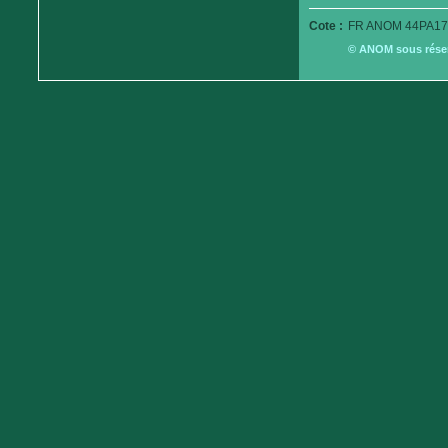
Cote :
FR ANOM 44PA17
© ANOM sous réserv