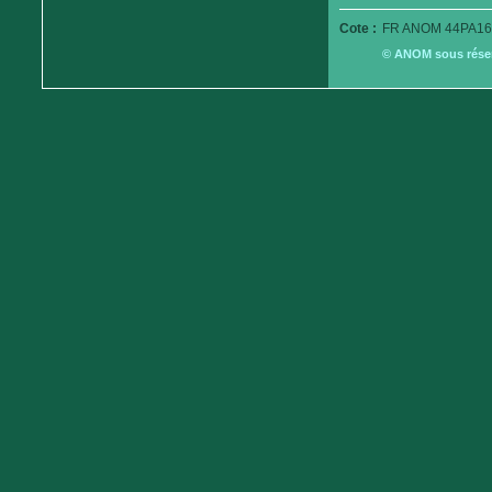
Cote :
FR ANOM 44PA16
© ANOM sous réserv