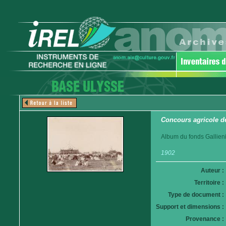
Concours agricole d
Album du fonds Gallieni
1902
Auteur :
Territoire :
Type de document :
Support et dimensions :
Provenance :