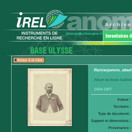
Rainianjanoro, atta
Album du fonds Gallieni
1904-1907
Auteur :
Territoire :
Type de document :
Support et dimensions :
Provenance :