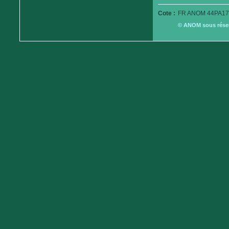
Cote :
FR ANOM 44PA17
© ANOM sous réserv