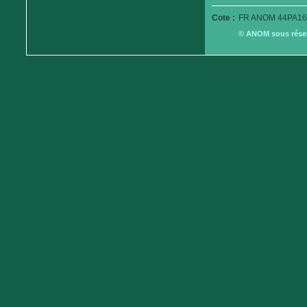
Cote :
FR ANOM 44PA16
© ANOM sous réserv