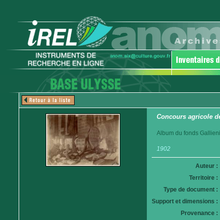
Concours agricole d
Album du fonds Gallieni
1902
Auteur :
Territoire :
Type de document :
Support et dimensions :
Provenance :