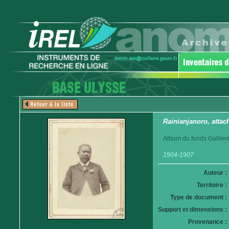
Rainianjanoro, atta
Album du fonds Gallieni
1904-1907
Auteur :
Territoire :
Type de document :
Support et dimensions :
Provenance :