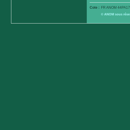
Cote :
FR ANOM 44PA17
© ANOM sous réserv