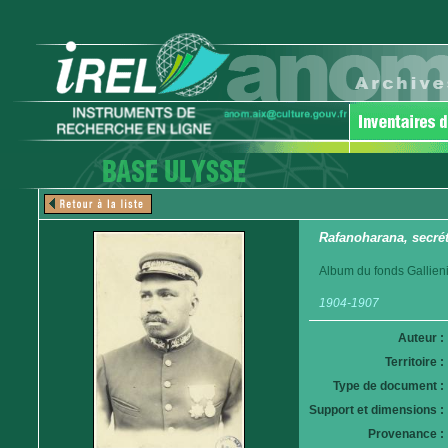
Rafanoharana, secrét
Album du fonds Gallieni
1904-1907
Auteur :
Territoire :
Type de document :
Support et dimensions :
Provenance :