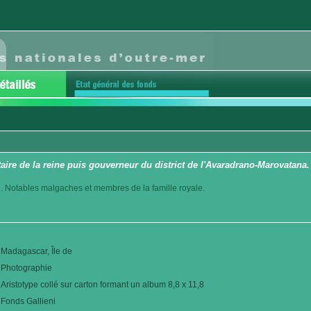
aire de la reine puis gouverneur du district de l'Avaradrano-Marovatana
. Notables malgaches et membres de la famille royale.
Madagascar, Île de
Photographie
Aristotype collé sur carton formant un album 8,8 x 11,8
Fonds Gallieni