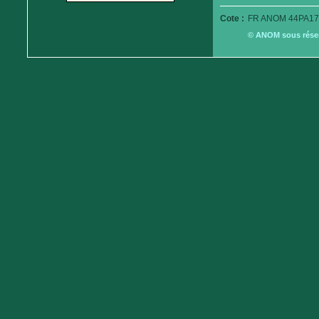
Cote :
FR ANOM 44PA17
© ANOM sous réserv