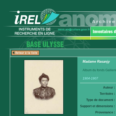
Madame Rasanjy
Album du fonds Gallieni
1904-1907
Auteur :
Territoire :
Type de document :
Support et dimensions :
Provenance :