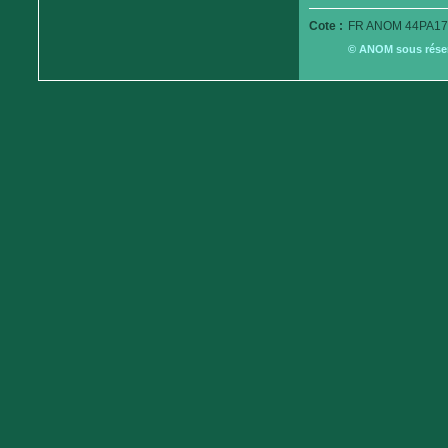
Cote :
FR ANOM 44PA17
© ANOM sous réserv