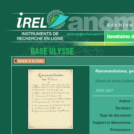
Ramanandraisoa, go
Album du fonds Gallieni
1904-1907
Auteur :
Territoire :
Type de document :
Support et dimensions :
Provenance :