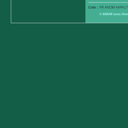
Cote :
FR ANOM 44PA17
© ANOM sous réserv