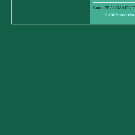
Cote :
FR ANOM 44PA17
© ANOM sous réserv