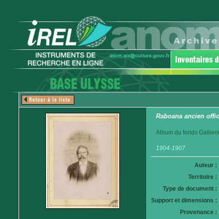
Raboana ancien offi
Album du fonds Gallieni
1904-1907
Auteur :
Territoire :
Type de document :
Support et dimensions :
Provenance :