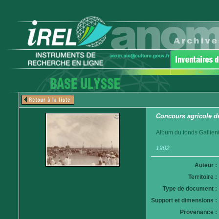
Concours agricole d
Album du fonds Gallieni
1902
Auteur :
Territoire :
Type de document :
Support et dimensions :
Provenance :