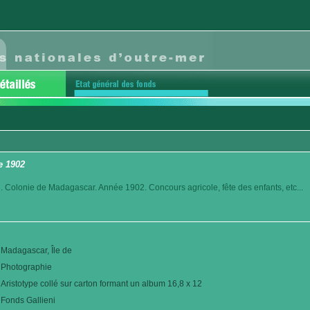
e 1902
. Colonie de Madagascar. Année 1902. Concours agricole, fête des enfants, etc...
Madagascar, Île de
Photographie
Aristotype collé sur carton formant un album 16,8 x 12
Fonds Gallieni