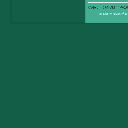
Cote :
FR ANOM 44PA16
© ANOM sous réserv