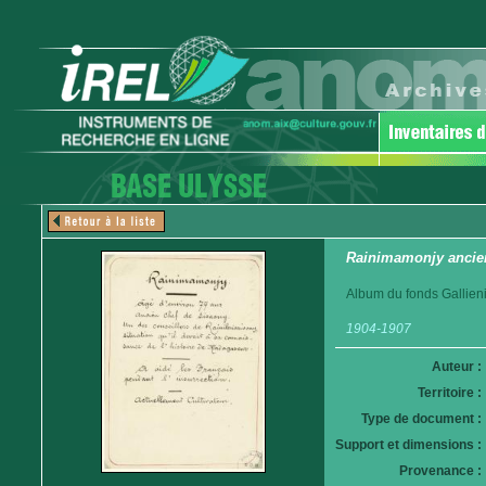
Rainimamonjy ancien
Album du fonds Gallieni
1904-1907
Auteur :
Territoire :
Type de document :
Support et dimensions :
Provenance :