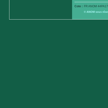
Cote :
FR ANOM 44PA17
© ANOM sous réserv