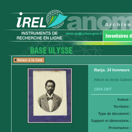
Rarija. 14 honneurs
Album du fonds Gallieni
1904-1907
Auteur :
Territoire :
Type de document :
Support et dimensions :
Provenance :