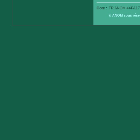
Cote :
FR ANOM 44PA17
© ANOM sous réserv