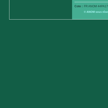
Cote :
FR ANOM 44PA17
© ANOM sous réserv