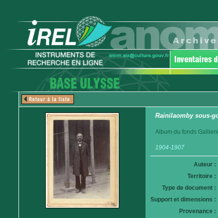
Rainilaomby sous-g
Album du fonds Gallieni
1904-1907
Auteur :
Territoire :
Type de document :
Support et dimensions :
Provenance :