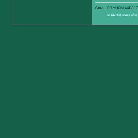
Cote :
FR ANOM 44PA17
© ANOM sous réserv