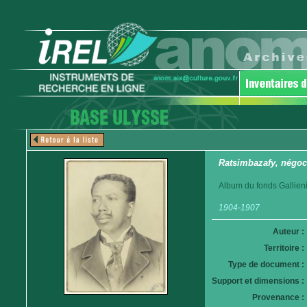
Ratsimbazafy, négoc
Album du fonds Gallieni
1904-1907
Auteur :
Territoire :
Type de document :
Support et dimensions :
Provenance :