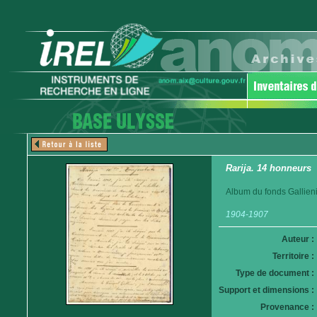
Rarija. 14 honneurs
Album du fonds Gallieni
1904-1907
Auteur :
Territoire :
Type de document :
Support et dimensions :
Provenance :