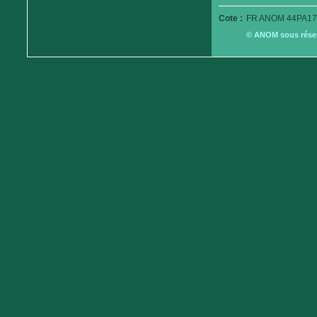
Cote :
FR ANOM 44PA17
© ANOM sous réserv