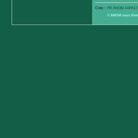
Cote :
FR ANOM 44PA17
© ANOM sous réserv