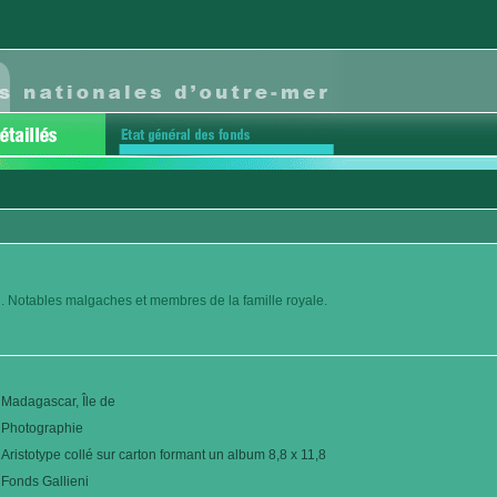
. Notables malgaches et membres de la famille royale.
Madagascar, Île de
Photographie
Aristotype collé sur carton formant un album 8,8 x 11,8
Fonds Gallieni