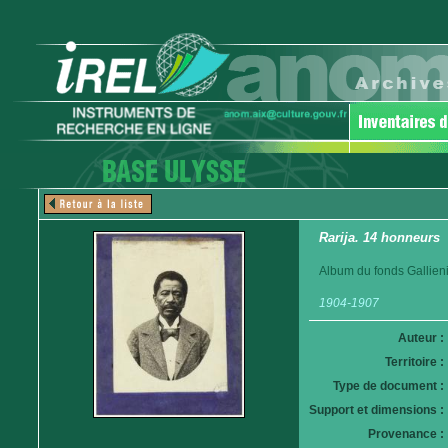
Rarija. 14 honneurs
Album du fonds Gallieni
1904-1907
Auteur :
Territoire :
Type de document :
Support et dimensions :
Provenance :