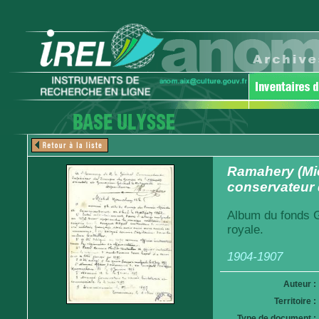
Ramahery (Mic
conservateur 
Album du fonds G
royale.
1904-1907
Auteur :
Territoire :
Type de document :