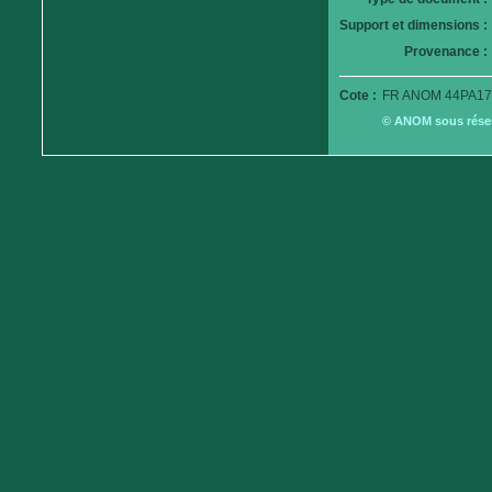
Support et dimensions :
Provenance :
Cote :
FR ANOM 44PA17
© ANOM sous réserv