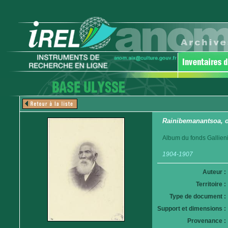
Rainibemanantsoa, o
Album du fonds Gallieni
1904-1907
Auteur :
Territoire :
Type de document :
Support et dimensions :
Provenance :