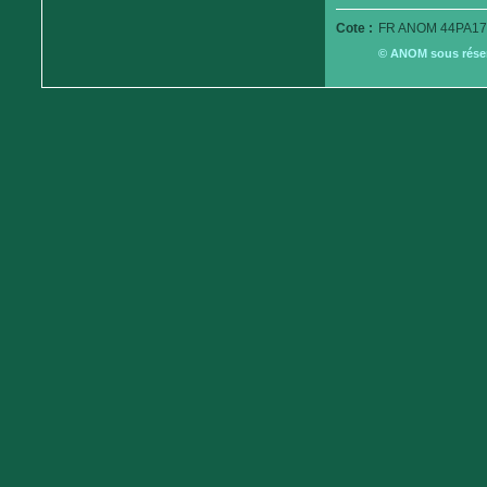
Cote :
FR ANOM 44PA17
© ANOM sous réserv