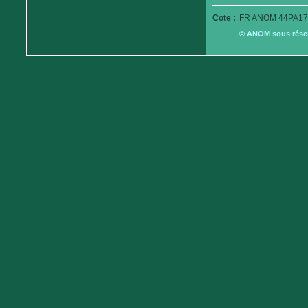
Cote :
FR ANOM 44PA17
© ANOM sous réserv