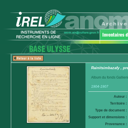
Rainitsimbazafy , pr
Album du fonds Gallieni
1904-1907
Auteur :
Territoire :
Type de document :
Support et dimensions :
Provenance :