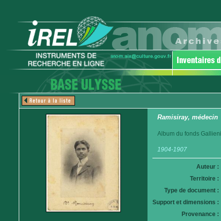
Ramisiray, médecin
Album du fonds Gallieni
1904-1907
Auteur :
Territoire :
Type de document :
Support et dimensions :
Provenance :