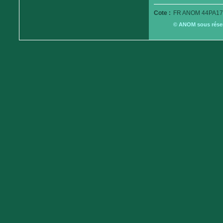
Cote :
FR ANOM 44PA17
© ANOM sous réserv