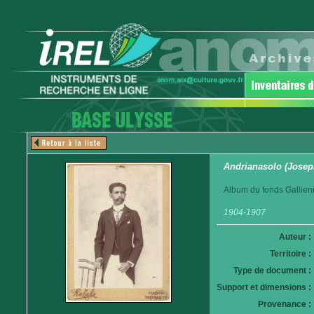
Andrianasolo (Josep
Album du fonds Gallieni
1904-1907
Auteur :
Territoire :
Type de document :
Support et dimensions :
Provenance :