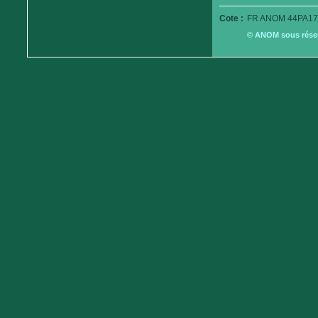
Cote :
FR ANOM 44PA17
© ANOM sous réserv