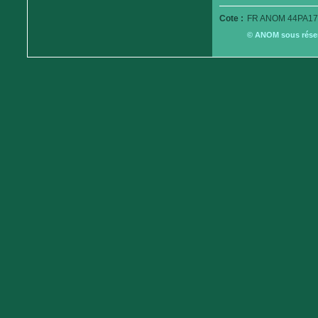
Cote :
FR ANOM 44PA17
© ANOM sous réserv