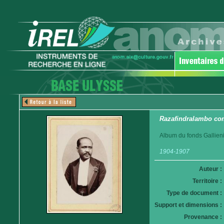
Razafindralambo co
Album du fonds Gallieni
1904-1907
Auteur :
Territoire :
Type de document :
Support et dimensions :
Provenance :