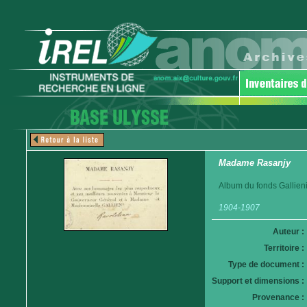
Madame Rasanjy
Album du fonds Gallieni
1904-1907
Auteur :
Territoire :
Type de document :
Support et dimensions :
Provenance :