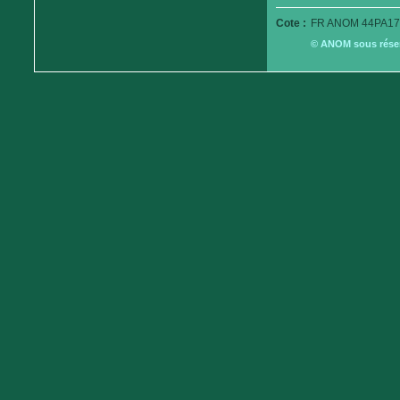
Cote :
FR ANOM 44PA17
© ANOM sous réserv