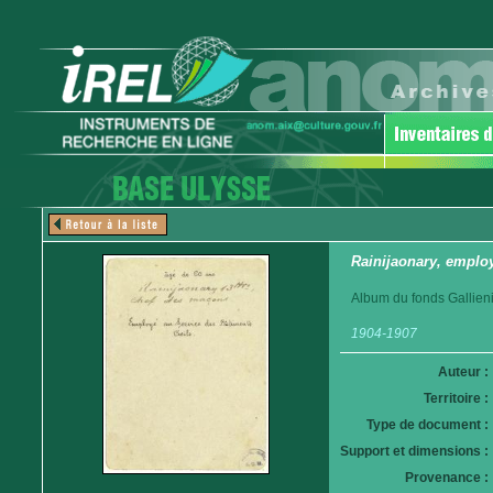
Rainijaonary, employ
Album du fonds Gallieni
1904-1907
Auteur :
Territoire :
Type de document :
Support et dimensions :
Provenance :