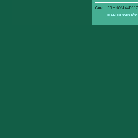
Cote :
FR ANOM 44PA17
© ANOM sous réserv