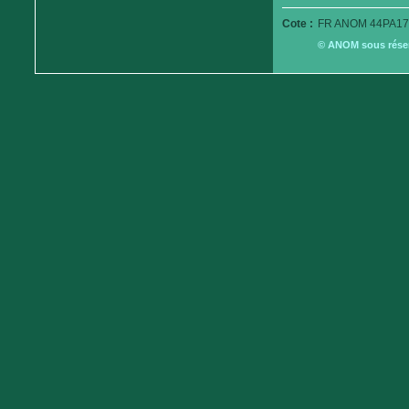
Cote :
FR ANOM 44PA17
© ANOM sous réserv