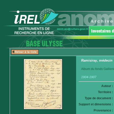
Ramisiray, médecin
Album du fonds Gallieni
1904-1907
Auteur :
Territoire :
Type de document :
Support et dimensions :
Provenance :