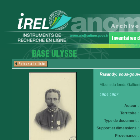
Rasandy, sous-gouv
Album du fonds Gallieni
1904-1907
Auteur :
Territoire :
Type de document :
Support et dimensions :
Provenance :