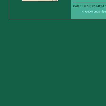
Cote :
FR ANOM 44PA17
© ANOM sous réserv