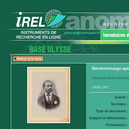
Rainikotomanga agen
Album du fonds Gallieni
1904-1907
Auteur :
Territoire :
Type de document :
Support et dimensions :
Provenance :