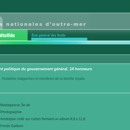
t politique du gouvernement général. 14 honneurs
. Notables malgaches et membres de la famille royale.
Madagascar, Île de
Photographie
Aristotype collé sur carton formant un album 8,8 x 11,8
Fonds Gallieni