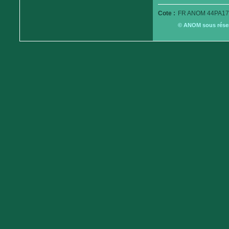
Cote :
FR ANOM 44PA17
© ANOM sous réserv