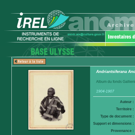
Andriantsiferana An
Album du fonds Gallieni
1904-1907
Auteur :
Territoire :
Type de document :
Support et dimensions :
Provenance :