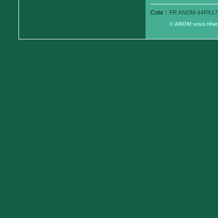
Cote :
FR ANOM 44PA17
© ANOM sous réserv