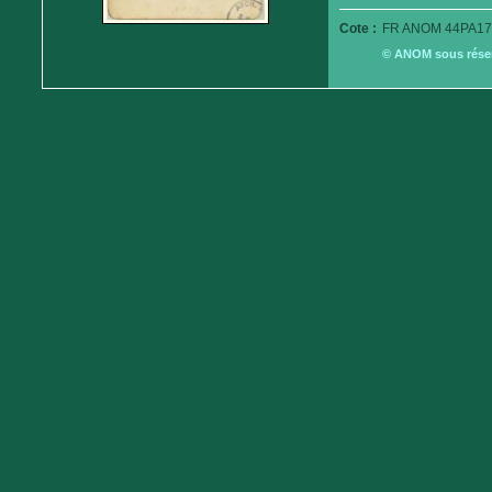
Cote :
FR ANOM 44PA17
© ANOM sous réserv