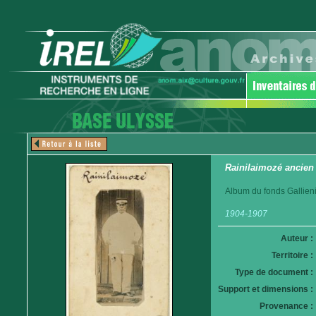
Rainilaimozé ancien 
Album du fonds Gallieni
1904-1907
Auteur :
Territoire :
Type de document :
Support et dimensions :
Provenance :