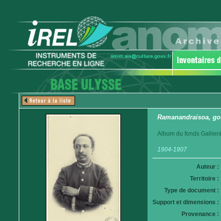
Ramanandraisoa, go
Album du fonds Gallieni
1904-1907
Auteur :
Territoire :
Type de document :
Support et dimensions :
Provenance :