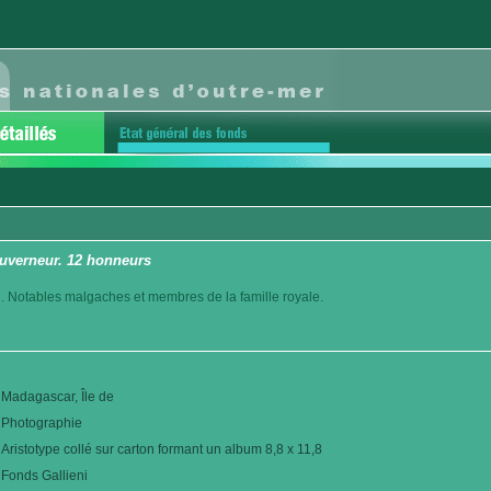
uverneur. 12 honneurs
. Notables malgaches et membres de la famille royale.
Madagascar, Île de
Photographie
Aristotype collé sur carton formant un album 8,8 x 11,8
Fonds Gallieni