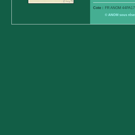
Cote :
FR ANOM 44PA17
© ANOM sous réserv