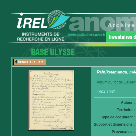
Rainiketamanga, mé
Album du fonds Gallieni
1904-1907
Auteur :
Territoire :
Type de document :
Support et dimensions :
Provenance :