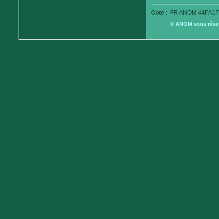
Cote :
FR ANOM 44PA17
© ANOM sous réserv