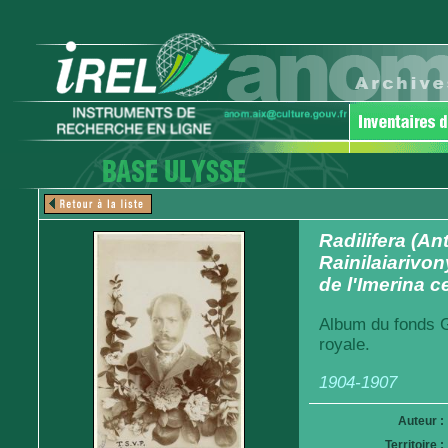
Radilifera (Ant
Rainilaiarivon
de l'Imerina c
Album du fonds G
royale.
1904-1907
Auteur :
Territoire :