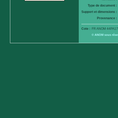
Type de document :
Support et dimensions :
Provenance :
Cote :
FR ANOM 44PA17
© ANOM sous réserv