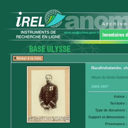
Razafindralambo, cha
Album du fonds Gallieni
1904-1907
Auteur :
Territoire :
Type de document :
Support et dimensions :
Provenance :