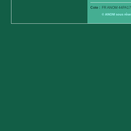
Cote :
FR ANOM 44PA17
© ANOM sous réserv