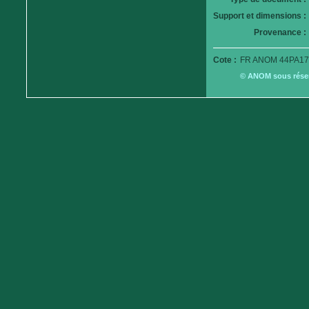
Support et dimensions :
Provenance :
Cote :
FR ANOM 44PA179
© ANOM sous réserv