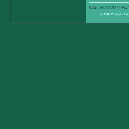
Cote :
FR ANOM 44PA17
© ANOM sous réserv