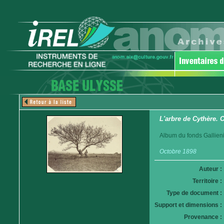
L'arbre de Cythère. 
Album du fonds Gallieni
Octobre 1898
Auteur :
Territoire :
Type de document :
Support et dimensions :
Provenance :