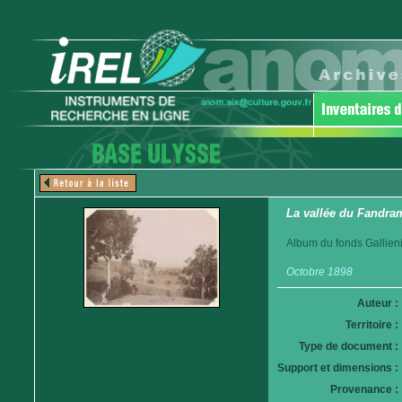
La vallée du Fandra
Album du fonds Gallieni
Octobre 1898
Auteur :
Territoire :
Type de document :
Support et dimensions :
Provenance :