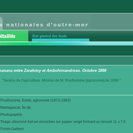
manana entre Zarafotsy et Ambohimandroso. Octobre 1898
. "Service de l'agriculture. Mission de M. Prudhomme [agronome] de 1898 ".
Prudhomme, Emile, agronome (1873-1963)
Madagascar, Île de
Photographie
Tirage albuminé fixé en encoches sur papier vergé formant un recueil 11 x 7,5
Fonds Gallieni