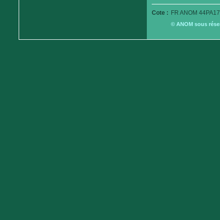
Cote :
FR ANOM 44PA179
© ANOM sous réserv