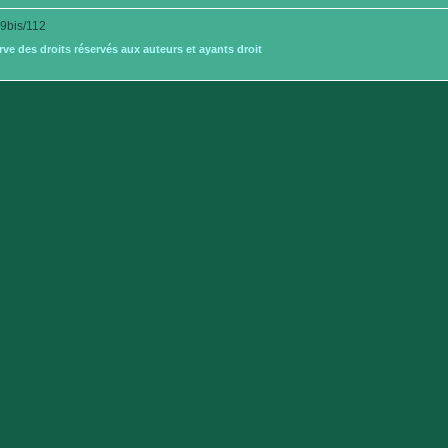
bis/112
e des droits réservés aux auteurs et ayants droit